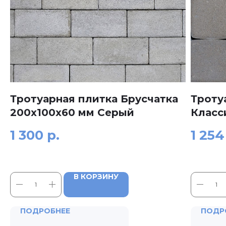
Тротуарная плитка Брусчатка
Троту
200x100x60 мм Серый
Класс
1 300
р.
1 254
В КОРЗИНУ
ПОДРОБНЕЕ
ПОДР