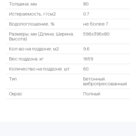
Толщина, мм
80
Истираемость, г/см2
0.7
Водопоглощение, %
не более 7
Размеры, мм (Длина, Ширина,
596x396x80
Высота)
Кол-во на поддоне, м2
9.6
Вес поддона, кг
1659
Количество на поддоне, шт
60
Тип
Бетонный
вибропресованный
Окрас
Полный
Тротуарная плитка Выбор -
Для вашего удобства мы
Заказать расчет с доставкой
оптимальный материал для
предлагаем несколько форм
благоустройства двора, садовой
оплаты
дорожки, парковой зоны.