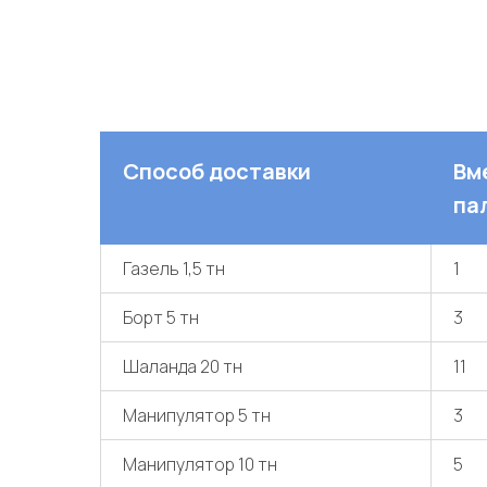
Способ доставки
Вм
па
Газель 1,5 тн
1
Борт 5 тн
3
Шаланда 20 тн
11
Манипулятор 5 тн
3
Манипулятор 10 тн
5