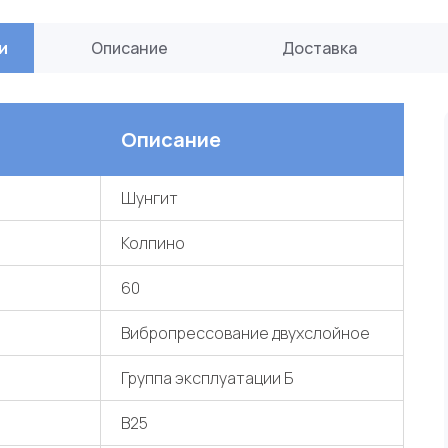
и
Описание
Доставка
Описание
Шунгит
Колпино
60
Вибропрессование двухслойное
Группа эксплуатации Б
В25