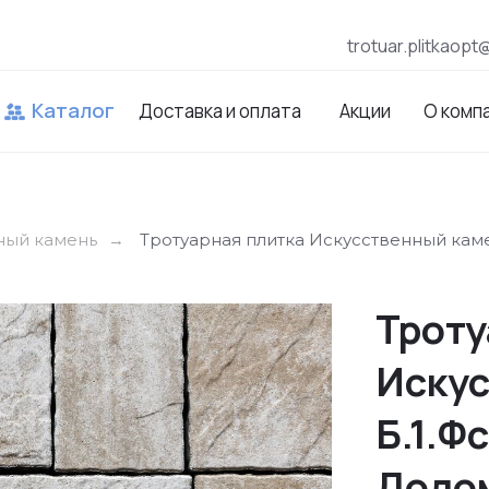
trotuar.plitkaopt
Каталог
Доставка и оплата
Акции
О комп
ный камень
Тротуарная плитка Искусственный каме
→
Троту
Искус
Б.1.Ф
Доло