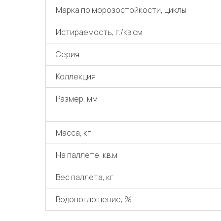
Марка по морозостойкости, циклы
Истираемость, г./кв.см
Серия
Коллекция
Размер, мм
Масса, кг
На паллете, кв.м
Вес паллета, кг
Водопоглощение, %