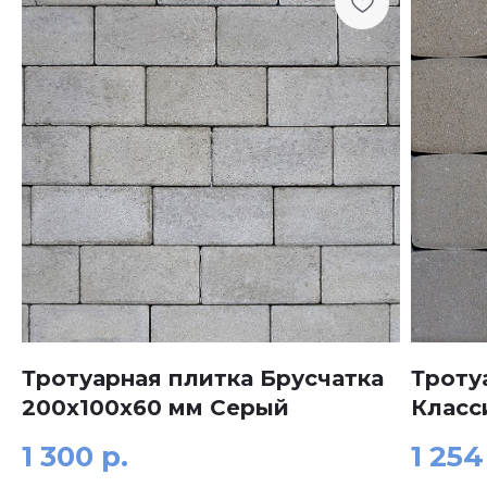
Тротуарная плитка Брусчатка
Троту
200x100x60 мм Серый
Класс
1 300
р.
1 254