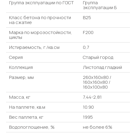
Группа эксплуатации по ГОСТ
Группа
эксплуатации Б
Класс бетона по прочности
В25
на сжатие
Марка по морозостойкости,
F200
циклы
Истираемость, г./кв.см
0,7
Серия
Старый город
Коллекция
Листопад гладкий
Размер, мм
260x160x80 /
160x160x80 /
160x100x80
Масса, кг
7,44-2,81
На паллете, кв.м
10.90
Вес паллета, кг
1995
Водопоглощение, %
не более 6%