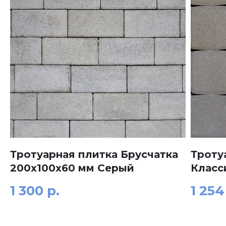
Тротуарная плитка Брусчатка
Троту
200x100x60 мм Серый
Класс
1 300
р.
1 254