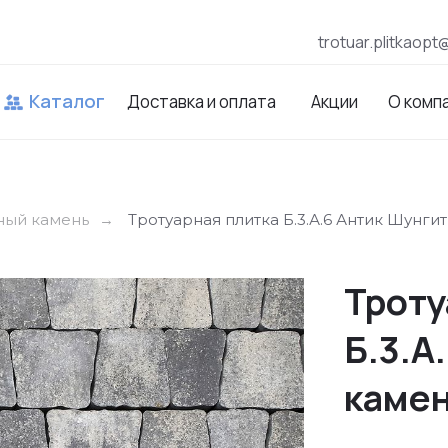
trotuar.plitkaopt
Каталог
Доставка и оплата
Акции
О комп
ный камень
Тротуарная плитка Б.3.А.6 Антик Шунгит
→
Троту
Б.3.А
камен