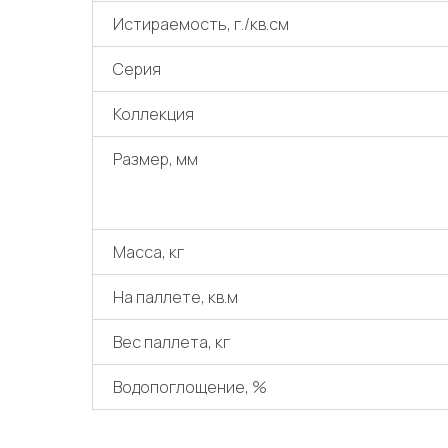
Истираемость, г./кв.см
Серия
Коллекция
Размер, мм
Масса, кг
На паллете, кв.м
Вес паллета, кг
Водопоглощение, %