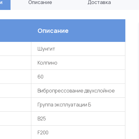
и
Описание
Доставка
Описание
Шунгит
Колпино
60
Вибропрессование двухслойное
Группа эксплуатации Б
В25
F200