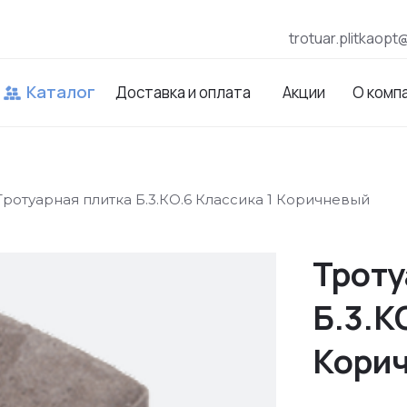
trotuar.plitkaopt
Каталог
Доставка и оплата
Акции
О комп
Тротуарная плитка Б.3.КО.6 Классика 1 Коричневый
Троту
Б.3.К
Кори