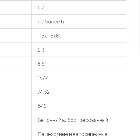
0.7
не более 6
115х115х80
2,3
8.61
1477
74,32
640
Бетонный вибропресованный
Пешеходные и велосипедные