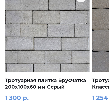
Тротуарная плитка Брусчатка
Троту
200x100x60 мм Серый
Класс
1 300
р.
1 254