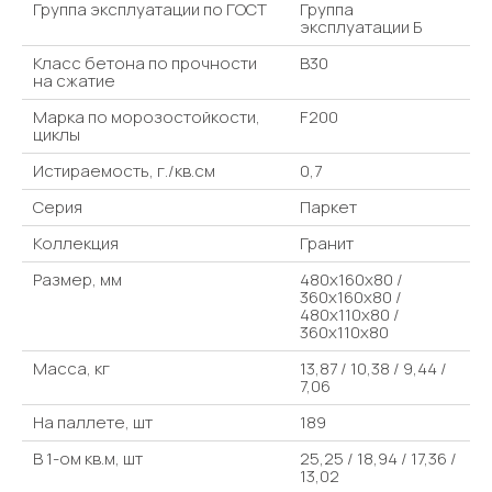
Группа эксплуатации по ГОСТ
Группа
эксплуатации Б
Класс бетона по прочности
В30
на сжатие
Марка по морозостойкости,
F200
циклы
Истираемость, г./кв.см
0,7
Серия
Паркет
Коллекция
Гранит
Размер, мм
480х160х80 /
360х160х80 /
480х110х80 /
360х110х80
Масса, кг
13,87 / 10,38 / 9,44 /
7,06
На паллете, шт
189
В 1-ом кв.м, шт
25,25 / 18,94 / 17,36 /
13,02